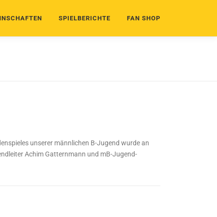
NSCHAFTEN
SPIELBERICHTE
FAN SHOP
nspieles unserer männlichen B-Jugend wurde an
gendleiter Achim Gatternmann und mB-Jugend-