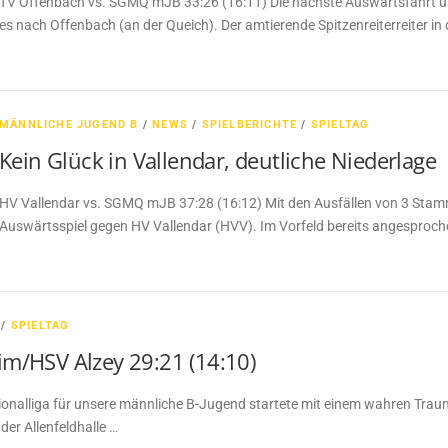
TV Offenbach vs. SGMQ mJB 33:26 (16:11) Die nächste Auswärtsfahrt 
es nach Offenbach (an der Queich). Der amtierende Spitzenreiterreiter in 
MÄNNLICHE JUGEND B
/
NEWS
/
SPIELBERICHTE
/
SPIELTAG
Kein Glück in Vallendar, deutliche Niederlage
HV Vallendar vs. SGMQ mJB 37:28 (16:12) Mit den Ausfällen von 3 Stamm
Auswärtsspiel gegen HV Vallendar (HVV). Im Vorfeld bereits angesproche
/
SPIELTAG
m/HSV Alzey 29:21 (14:10)
onalliga für unsere männliche B-Jugend startete mit einem wahren Trau
er Allenfeldhalle …