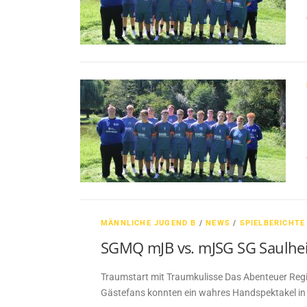
MÄNNLICHE JUGEND B
/
NEWS
/
SPIELBERICHTE
SGMQ mJB vs. mJSG SG Saulhei
Traumstart mit Traumkulisse Das Abenteuer Regi
Gästefans konnten ein wahres Handspektakel in d