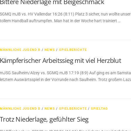
Bittere Niederlage mit Beigeschmack
SGMQ mJB vs. HV Vallendar 16:26 (8:11) Platz 3 sicher, nun wollte unser
tollem Handball auftrumpfen. Man hat in der Woche hart trainiert …
MÄNNLICHE JUGEND B
/
NEWS
/
SPIELBERICHTE
Kämpferischer Arbeitssieg mit viel Herzblut
mJSG Saulheim/Alzey vs. SGMQ mJB 17:19 (8:9) Auf ging es am Samsta
letztem Auswärtsspiel in der Vorrunde nach Saulheim. Trotz großem Lazar
MÄNNLICHE JUGEND B
/
NEWS
/
SPIELBERICHTE
/
SPIELTAG
Trotz Niederlage, gefühlter Sieg