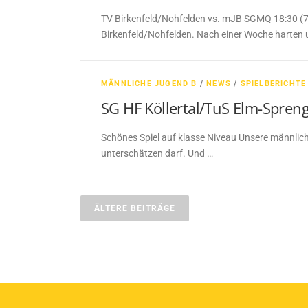
TV Birkenfeld/Nohfelden vs. mJB SGMQ 18:30 (7
Birkenfeld/Nohfelden. Nach einer Woche harten 
MÄNNLICHE JUGEND B
/
NEWS
/
SPIELBERICHTE
SG HF Köllertal/TuS Elm-Spren
Schönes Spiel auf klasse Niveau Unsere männlic
unterschätzen darf. Und …
B
ÄLTERE BEITRÄGE
e
i
t
r