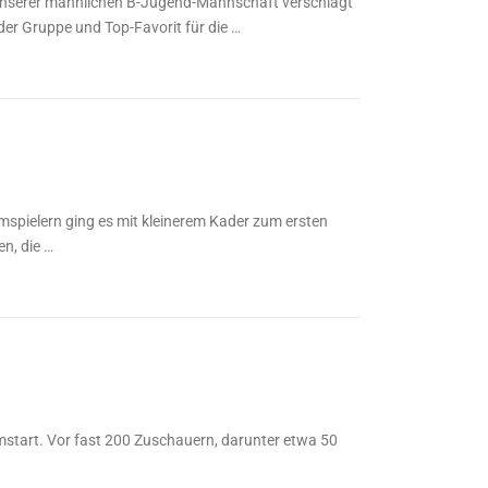
unserer männlichen B-Jugend-Mannschaft verschlägt
der Gruppe und Top-Favorit für die …
spielern ging es mit kleinerem Kader zum ersten
n, die …
mstart. Vor fast 200 Zuschauern, darunter etwa 50