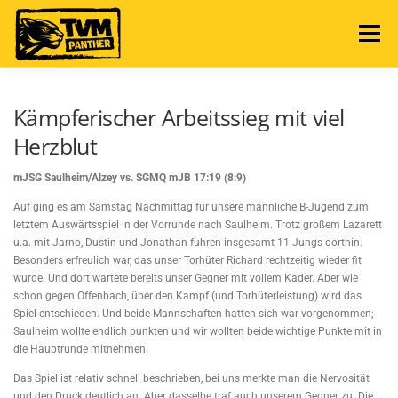
Zum
Inhalt
Menü
springen
NEWS
TERMINE
ABTEILUNG
Kämpferischer Arbeitssieg mit viel
Herzblut
MANNSCHAFTEN
SPIELBERICHTE
FAN SHOP
mJSG Saulheim/Alzey vs. SGMQ mJB 17:19 (8:9)
Auf ging es am Samstag Nachmittag für unsere männliche B-Jugend zum
letztem Auswärtsspiel in der Vorrunde nach Saulheim. Trotz großem Lazarett
u.a. mit Jarno, Dustin und Jonathan fuhren insgesamt 11 Jungs dorthin.
Besonders erfreulich war, das unser Torhüter Richard rechtzeitig wieder fit
wurde. Und dort wartete bereits unser Gegner mit vollem Kader. Aber wie
schon gegen Offenbach, über den Kampf (und Torhüterleistung) wird das
Spiel entschieden. Und beide Mannschaften hatten sich war vorgenommen;
Saulheim wollte endlich punkten und wir wollten beide wichtige Punkte mit in
die Hauptrunde mitnehmen.
Das Spiel ist relativ schnell beschrieben, bei uns merkte man die Nervosität
und den Druck deutlich an. Aber dasselbe traf auch unserem Gegner zu. Die