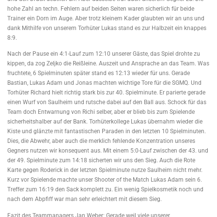
hohe Zahl an techn. Fehlern auf beiden Seiten waren sicherlich für beide
Trainer ein Dorn im Auge. Aber trotz kleinem Kader glaubten wir an uns und
dank Mithilfe von unserem Torhüter Lukas stand es zur Halbzeit ein knappes
8:9.
Nach der Pause ein 4:1-Lauf zum 12:10 unserer Gäste, das Spiel drohte zu
kippen, da zog Zeljko die Reißleine. Auszeit und Ansprache an das Team. Was
fruchtete, 6 Spielminuten später stand es 12:13 wieder für uns. Gerade
Bastian, Lukas Adam und Jonas machten wichtige Tore für die SGMQ. Und
Torhüter Richard hielt richtig stark bis zur 40. Spielminute. Er parierte gerade
einen Wurf von Saulheim und rutsche dabei auf den Ball aus. Schock für das
Team doch Entwarnung von Richi selber, aber er blieb bis zum Spielende
sicherheitshalber auf der Bank. Torhüterkollege Lukas übernahm wieder die
Kiste und glänzte mit fantastischen Paraden in den letzten 10 Spielminuten.
Dies, die Abwehr, aber auch die merklich fehlende Konzentration unseres
Gegners nutzen wir konsequent aus. Mit einem 5:0-Lauf zwischen der 43. und
der 49. Spielminute zum 14:18 sicherten wir uns den Sieg. Auch die Rote
Karte gegen Roderick in der letzten Spielminute nutze Saulheim nicht mehr.
Kurz vor Spielende machte unser Shooter of the Match Lukas Adam sein 6.
Treffer zum 16:19 den Sack komplett zu. Ein wenig Spielkosmetik noch und
nach dem Abpfiff war man sehr erleichtert mit diesem Sieg.
Fazit des Teammanagers Jan Weber: Gerade weil viele unserer