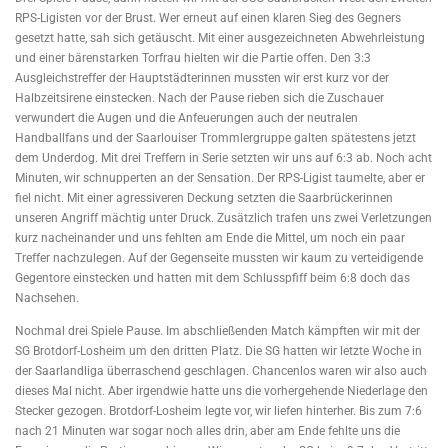
RPS-Ligisten vor der Brust. Wer erneut auf einen klaren Sieg des Gegners
gesetzt hatte, sah sich getäuscht. Mit einer ausgezeichneten Abwehrleistung
und einer bärenstarken Torfrau hielten wir die Partie offen. Den 3:3
Ausgleichstreffer der Hauptstädterinnen mussten wir erst kurz vor der
Halbzeitsirene einstecken. Nach der Pause rieben sich die Zuschauer
verwundert die Augen und die Anfeuerungen auch der neutralen
Handballfans und der Saarlouiser Trommlergruppe galten spätestens jetzt
dem Underdog. Mit drei Treffern in Serie setzten wir uns auf 6:3 ab. Noch acht
Minuten, wir schnupperten an der Sensation. Der RPS-Ligist taumelte, aber er
fiel nicht. Mit einer agressiveren Deckung setzten die Saarbrückerinnen
unseren Angriff mächtig unter Druck. Zusätzlich trafen uns zwei Verletzungen
kurz nacheinander und uns fehlten am Ende die Mittel, um noch ein paar
Treffer nachzulegen. Auf der Gegenseite mussten wir kaum zu verteidigende
Gegentore einstecken und hatten mit dem Schlusspfiff beim 6:8 doch das
Nachsehen.
Nochmal drei Spiele Pause. Im abschließenden Match kämpften wir mit der
SG Brotdorf-Losheim um den dritten Platz. Die SG hatten wir letzte Woche in
der Saarlandliga überraschend geschlagen. Chancenlos waren wir also auch
dieses Mal nicht. Aber irgendwie hatte uns die vorhergehende Niederlage den
Stecker gezogen. Brotdorf-Losheim legte vor, wir liefen hinterher. Bis zum 7:6
nach 21 Minuten war sogar noch alles drin, aber am Ende fehlte uns die