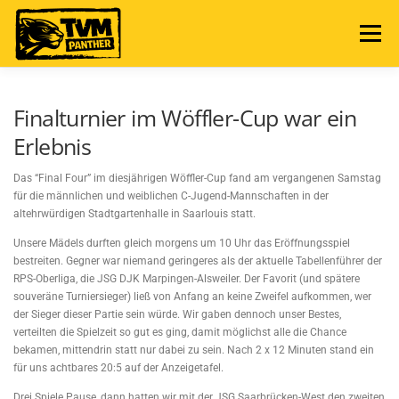
Zum
Inhalt
Menü
springen
NEWS
TERMINE
ABTEILUNG
Finalturnier im Wöffler-Cup war ein
Erlebnis
MANNSCHAFTEN
SPIELBERICHTE
FAN SHOP
Das “Final Four” im diesjährigen Wöffler-Cup fand am vergangenen Samstag
für die männlichen und weiblichen C-Jugend-Mannschaften in der
altehrwürdigen Stadtgartenhalle in Saarlouis statt.
Unsere Mädels durften gleich morgens um 10 Uhr das Eröffnungsspiel
bestreiten. Gegner war niemand geringeres als der aktuelle Tabellenführer der
RPS-Oberliga, die JSG DJK Marpingen-Alsweiler. Der Favorit (und spätere
souveräne Turniersieger) ließ von Anfang an keine Zweifel aufkommen, wer
der Sieger dieser Partie sein würde. Wir gaben dennoch unser Bestes,
verteilten die Spielzeit so gut es ging, damit möglichst alle die Chance
bekamen, mittendrin statt nur dabei zu sein. Nach 2 x 12 Minuten stand ein
für uns achtbares 20:5 auf der Anzeigetafel.
Drei Spiele Pause, dann hatten wir mit der JSG Saarbrücken-West den zweiten