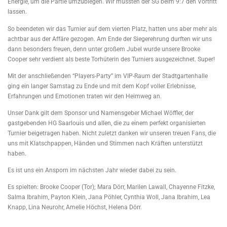
Energie, um die Partie umzubiegen. Wir mussten der SG beim 9:7 den Vortritt
lassen.
So beendeten wir das Turnier auf dem vierten Platz, hatten uns aber mehr als
achtbar aus der Affäre gezogen. Am Ende der Siegerehrung durften wir uns
dann besonders freuen, denn unter großem Jubel wurde unsere Brooke
Cooper sehr verdient als beste Torhüterin des Turniers ausgezeichnet. Super!
Mit der anschließenden “Players-Party” im VIP-Raum der Stadtgartenhalle
ging ein langer Samstag zu Ende und mit dem Kopf voller Erlebnisse,
Erfahrungen und Emotionen traten wir den Heimweg an.
Unser Dank gilt dem Sponsor und Namensgeber Michael Wöffler, der
gastgebenden HG Saarlouis und allen, die zu einem perfekt organisierten
Turnier beigetragen haben. Nicht zuletzt danken wir unseren treuen Fans, die
uns mit Klatschpappen, Händen und Stimmen nach Kräften unterstützt
haben.
Es ist uns ein Ansporn im nächsten Jahr wieder dabei zu sein.
Es spielten: Brooke Cooper (Tor); Mara Dörr, Marilen Lawall, Chayenne Fitzke,
Salma Ibrahim, Payton Klein, Jana Pöhler, Cynthia Woll, Jana Ibrahim, Lea
Knapp, Lina Neurohr, Amelie Höchst, Helena Dörr.