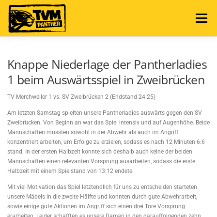
Zum
Inhalt
Menü
springen
NEWS
TERMINE
ABTEILUNG
Knappe Niederlage der Pantherladies
1 beim Auswärtsspiel in Zweibrücken
MANNSCHAFTEN
SPIELBERICHTE
FAN SHOP
TV Merchweiler 1 vs. SV Zweibrücken 2 (Endstand 24:25)
Am letzten Samstag spielten unsere Pantherladies auswärts gegen den SV
Zweibrücken. Von Beginn an war das Spiel intensiv und auf Augenhöhe. Beide
Mannschaften mussten sowohl in der Abwehr als auch im Angriff
konzentriert arbeiten, um Erfolge zu erzielen, sodass es nach 12 Minuten 6:6
stand. In der ersten Halbzeit konnte sich deshalb auch keine der beiden
Mannschaften einen relevanten Vorsprung ausarbeiten, sodass die erste
Halbzeit mit einem Spielstand von 13:12 endete.
Mit viel Motivation das Spiel letztendlich für uns zu entscheiden starteten
unsere Mädels in die zweite Hälfte und konnten durch gute Abwehrarbeit,
sowie einige gute Aktionen im Angriff sich einen drei Tore Vorsprung
erarbeiten. Leider schafften es unsere Damen in den darauffolgenden zehn