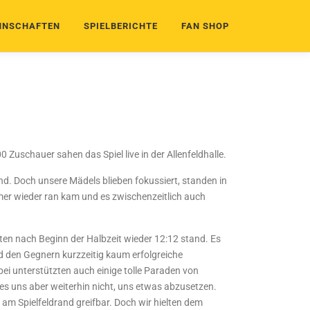
NSCHAFTEN
SPIELBERICHTE
FAN SHOP
Zuschauer sahen das Spiel live in der Allenfeldhalle.
. Doch unsere Mädels blieben fokussiert, standen in
er wieder ran kam und es zwischenzeitlich auch
uten nach Beginn der Halbzeit wieder 12:12 stand. Es
 den Gegnern kurzzeitig kaum erfolgreiche
bei unterstützten auch einige tolle Paraden von
es uns aber weiterhin nicht, uns etwas abzusetzen.
m Spielfeldrand greifbar. Doch wir hielten dem