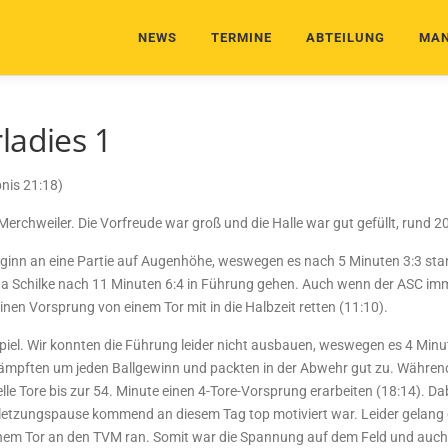
NEWS
TERMINE
ABTEILUNG
MAN
ladies 1
nis 21:18)
chweiler. Die Vorfreude war groß und die Halle war gut gefüllt, rund 200 
inn an eine Partie auf Augenhöhe, weswegen es nach 5 Minuten 3:3 stand
a Schilke nach 11 Minuten 6:4 in Führung gehen. Auch wenn der ASC imm
nen Vorsprung von einem Tor mit in die Halbzeit retten (11:10).
Spiel. Wir konnten die Führung leider nicht ausbauen, weswegen es 4 Min
ämpften um jeden Ballgewinn und packten in der Abwehr gut zu. Während
e Tore bis zur 54. Minute einen 4-Tore-Vorsprung erarbeiten (18:14). Da
erletzungspause kommend an diesem Tag top motiviert war. Leider gelang 
inem Tor an den TVM ran. Somit war die Spannung auf dem Feld und auch a