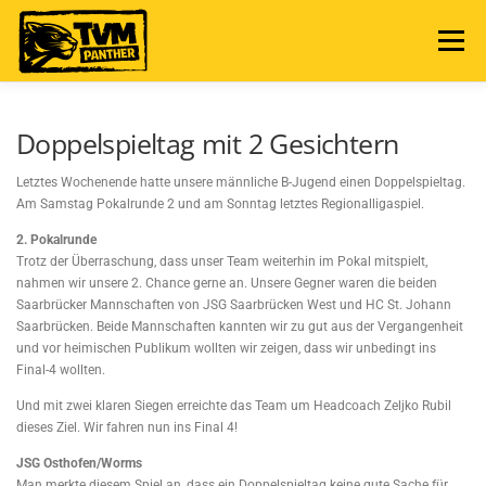
Zum
Inhalt
Menü
springen
NEWS
TERMINE
ABTEILUNG
Doppelspieltag mit 2 Gesichtern
Letztes Wochenende hatte unsere männliche B-Jugend einen Doppelspieltag.
MANNSCHAFTEN
SPIELBERICHTE
FAN SHOP
Am Samstag Pokalrunde 2 und am Sonntag letztes Regionalligaspiel.
2. Pokalrunde
Trotz der Überraschung, dass unser Team weiterhin im Pokal mitspielt,
nahmen wir unsere 2. Chance gerne an. Unsere Gegner waren die beiden
Saarbrücker Mannschaften von JSG Saarbrücken West und HC St. Johann
Saarbrücken. Beide Mannschaften kannten wir zu gut aus der Vergangenheit
und vor heimischen Publikum wollten wir zeigen, dass wir unbedingt ins
Final-4 wollten.
Und mit zwei klaren Siegen erreichte das Team um Headcoach Zeljko Rubil
dieses Ziel. Wir fahren nun ins Final 4!
JSG Osthofen/Worms
Man merkte diesem Spiel an, dass ein Doppelspieltag keine gute Sache für