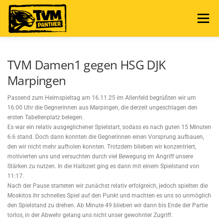
Zum
Inhalt
Menü
springen
NEWS
TERMINE
ABTEILUNG
TVM Damen1 gegen HSG DJK
Marpingen
MANNSCHAFTEN
SPIELBERICHTE
FAN SHOP
Passend zum Heimspieltag am 16.11.25 im Allenfeld begrüßten wir um
16:00 Uhr die Gegnerinnen aus Marpingen, die derzeit ungeschlagen den
ersten Tabellenplatz belegen.
Es war ein relativ ausgeglichener Spielstart, sodass es nach guten 15 Minuten
6:6 stand. Doch dann konnten die Gegnerinnen einen Vorsprung aufbauen,
den wir nicht mehr aufholen konnten. Trotzdem blieben wir konzentriert,
motivierten uns und versuchten durch viel Bewegung im Angriff unsere
Stärken zu nutzen. In die Halbzeit ging es dann mit einem Spielstand von
11:17.
Nach der Pause starteten wir zunächst relativ erfolgreich, jedoch spielten die
Moskitos ihr schnelles Spiel auf den Punkt und machten es uns so unmöglich
den Spielstand zu drehen. Ab Minute 49 blieben wir dann bis Ende der Partie
torlos, in der Abwehr gelang uns nicht unser gewohnter Zugriff.