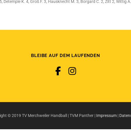
, Detemple K. 4, Groß F. 3, Hausknecht M. 3, Borgard C. 2, Zitt 2, Wittig A
BLEIBE AUF DEM LAUFENDEN
ight © 2019 TV Merchweiler Handball | TVM Panther |
Impressum
|
Daten