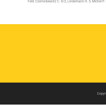
Feld: Czernickiewitz C. 9/2, Lindemann H. 5, Michel P. 5
Copyr