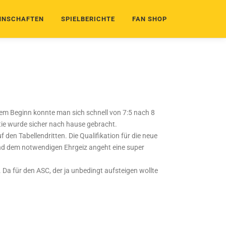
NSCHAFTEN
SPIELBERICHTE
FAN SHOP
em Beginn konnte man sich schnell von 7:5 nach 8
tie wurde sicher nach hause gebracht.
den Tabellendritten. Die Qualifikation für die neue
t und dem notwendigen Ehrgeiz angeht eine super
Da für den ASC, der ja unbedingt aufsteigen wollte