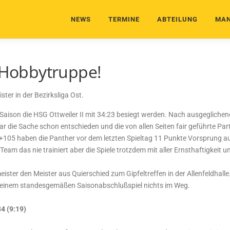
NEWS
TERMINE
ABTEILUNG
MAN
e Hobbytruppe!
er in der Bezirksliga Ost.
aison die HSG Ottweiler II mit 34:23 besiegt werden. Nach ausgeglichen
 die Sache schon entschieden und die von allen Seiten fair geführte Par
+105 haben die Panther vor dem letzten Spieltag 11 Punkte Vorsprung auf 
n Team das nie trainiert aber die Spiele trotzdem mit aller Ernsthaftigkei
er den Meister aus Quierschied zum Gipfeltreffen in der Allenfeldhalle. 
 einem standesgemäßen Saisonabschlußspiel nichts im Weg.
34 (9:19)