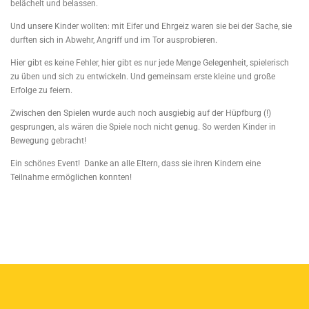
belächelt und belassen.
Und unsere Kinder wollten: mit Eifer und Ehrgeiz waren sie bei der Sache, sie
durften sich in Abwehr, Angriff und im Tor ausprobieren.
Hier gibt es keine Fehler, hier gibt es nur jede Menge Gelegenheit, spielerisch
zu üben und sich zu entwickeln. Und gemeinsam erste kleine und große
Erfolge zu feiern.
Zwischen den Spielen wurde auch noch ausgiebig auf der Hüpfburg (!)
gesprungen, als wären die Spiele noch nicht genug. So werden Kinder in
Bewegung gebracht!
Ein schönes Event! Danke an alle Eltern, dass sie ihren Kindern eine
Teilnahme ermöglichen konnten!