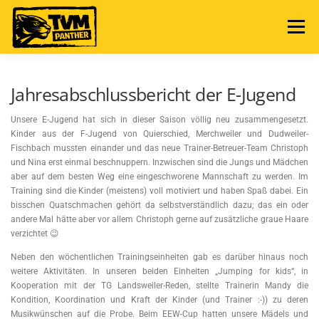
Zum
Inhalt
Menü
springen
NEWS
TERMINE
ABTEILUNG
Jahresabschlussbericht der E-Jugend
Unsere E-Jugend hat sich in dieser Saison völlig neu zusammengesetzt.
MANNSCHAFTEN
SPIELBERICHTE
FAN SHOP
Kinder aus der F-Jugend von Quierschied, Merchweiler und Dudweiler-
Fischbach mussten einander und das neue Trainer-Betreuer-Team Christoph
und Nina erst einmal beschnuppern. Inzwischen sind die Jungs und Mädchen
aber auf dem besten Weg eine eingeschworene Mannschaft zu werden. Im
Training sind die Kinder (meistens) voll motiviert und haben Spaß dabei. Ein
bisschen Quatschmachen gehört da selbstverständlich dazu; das ein oder
andere Mal hätte aber vor allem Christoph gerne auf zusätzliche graue Haare
verzichtet 😉
Neben den wöchentlichen Trainingseinheiten gab es darüber hinaus noch
weitere Aktivitäten. In unseren beiden Einheiten „Jumping for kids“, in
Kooperation mit der TG Landsweiler-Reden, stellte Trainerin Mandy die
Kondition, Koordination und Kraft der Kinder (und Trainer :-)) zu deren
Musikwünschen auf die Probe. Beim EEW-Cup hatten unsere Mädels und